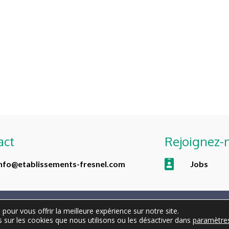
Urgences
oir plus
En savoir plus
act
Rejoignez-
info@etablissements-fresnel.com
Jobs
pour vous offrir la meilleure expérience sur notre site.
2026 © All rights reserved - Etablissements Fresnel
 sur les cookies que nous utilisons ou les désactiver dans
paramètre