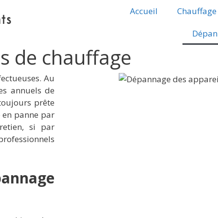
Accueil
Chauffage
Dépan
s de chauffage
fectueuses. Au
les annuels de
toujours prête
e en panne par
etien, si par
 professionnels
annage