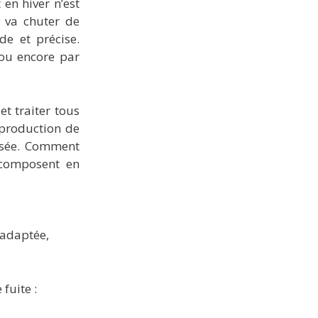
en hiver n’est
e va chuter de
de et précise.
 ou encore par
et traiter tous
 production de
posée. Comment
écomposent en
 adaptée,
fuite :